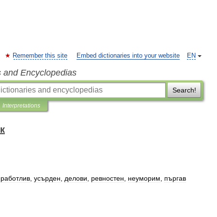
Remember this site
Embed dictionaries into your website
EN
s and Encyclopedias
Search!
Interpretations
к
,
работлив
,
усърден
,
делови
,
ревностен
,
неуморим
,
пъргав