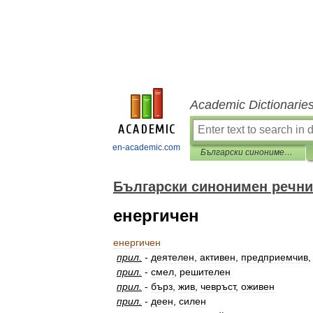
Academic Dictionarie
en-academic.com
Български синонимен речник
Български синонимен речни
енергичен
енергичен
прил
.
-
деятелен
,
активен
,
предприемчив
прил
.
-
смел
,
решителен
прил
.
-
бърз
,
жив
,
чевръст
,
оживен
прил
.
-
деен
,
силен