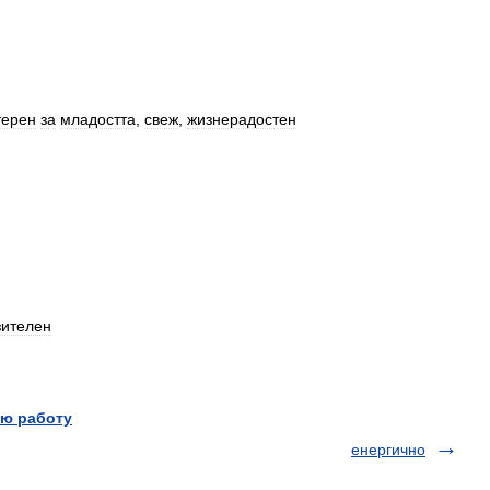
терен
за
младостта
,
свеж
,
жизнерадостен
зителен
ю работу
енергично