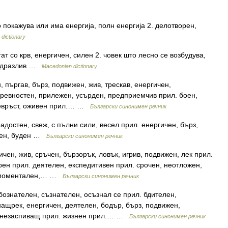
о покажува или има енергија, полн енергија 2. делотворен,
dictionary
гат со крв, енергичен, силен 2. човек што лесно се возбудува,
раздразлив …
Macedonian dictionary
 пъргав, бърз, подвижен, жив, трескав, енергичен,
 ревностен, прилежен, усърден, предприемчив прил. боен,
 чевръст, оживен прил.… …
Български синонимен речник
адостен, свеж, с пълни сили, весел прил. енергичен, бърз,
елен, буден …
Български синонимен речник
ичен, жив, сръчен, бързорък, ловък, игрив, подвижен, лек прил.
рен прил. деятелен, експедитивен прил. срочен, неотложен,
, моментален,… …
Български синонимен речник
ознателен, съзнателен, осъзнал се прил. бдителен,
нащрек, енергичен, деятелен, бодър, бърз, подвижен,
, незаспиващ прил. жизнен прил.… …
Български синонимен речник