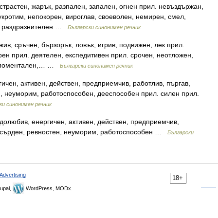
страстен, жарък, разпален, запален, огнен прил. невъздържан,
укротим, непокорен, вироглав, своеволен, немирен, смел,
н, раздразнителен …
Български синонимен речник
жив, сръчен, бързорък, ловък, игрив, подвижен, лек прил.
рен прил. деятелен, експедитивен прил. срочен, неотложен,
, моментален,… …
Български синонимен речник
ичен, активен, действен, предприемчив, работлив, пъргав,
н, неуморим, работоспособен, дееспособен прил. силен прил.
ки синонимен речник
долюбив, енергичен, активен, действен, предприемчив,
 усърден, ревностен, неуморим, работоспособен …
Български
Advertising
18+
upal,
WordPress, MODx.