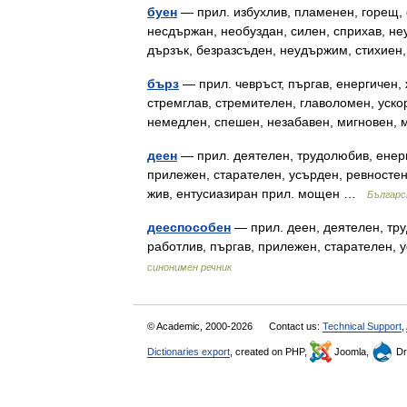
буен
— прил. избухлив, пламенен, горещ, 
несдържан, необуздан, силен, сприхав, не
дързък, безразсъден, неудържим, стихие
бърз
— прил. чевръст, пъргав, енергичен, 
стремглав, стремителен, главоломен, уско
немедлен, спешен, незабавен, мигновен
деен
— прил. деятелен, трудолюбив, енерг
прилежен, старателен, усърден, ревносте
жив, ентусиазиран прил. мощен …
Българс
дееспособен
— прил. деен, деятелен, тру
работлив, пъргав, прилежен, старателен,
синонимен речник
© Academic, 2000-2026
Contact us:
Technical Support
,
Dictionaries export
, created on PHP,
Joomla,
Dr