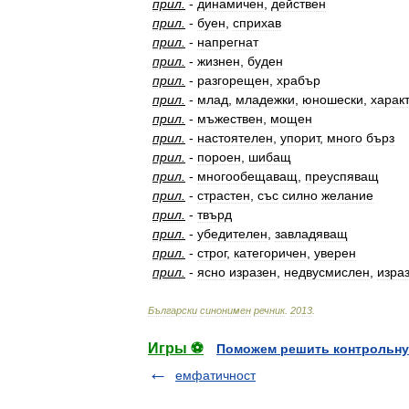
прил
.
-
динамичен
,
действен
прил
.
-
буен
,
сприхав
прил
.
-
напрегнат
прил
.
-
жизнен
,
буден
прил
.
-
разгорещен
,
храбър
прил
.
-
млад
,
младежки
,
юношески
,
харак
прил
.
-
мъжествен
,
мощен
прил
.
-
настоятелен
,
упорит
,
много
бърз
прил
.
-
пороен
,
шибащ
прил
.
-
многообещаващ
,
преуспяващ
прил
.
-
страстен
,
със
силно
желание
прил
.
-
твърд
прил
.
-
убедителен
,
завладяващ
прил
.
-
строг
,
категоричен
,
уверен
прил
.
-
ясно
изразен
,
недвусмислен
,
изра
Български
синонимен
речник
.
2013
.
Игры ⚽
Поможем решить контрольну
емфатичност