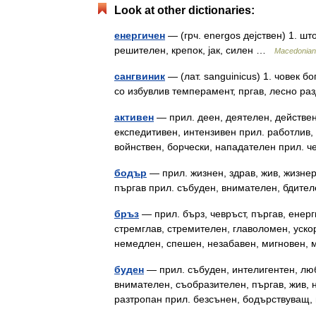
Look at other dictionaries:
енергичен
— (грч. energos дејствен) 1. шт
решителен, крепок, јак, силен …
Macedonian 
сангвиник
— (лат. sanguinicus) 1. човек бо
со избувлив темперамент, пргав, лесно 
активен
— прил. деен, деятелен, действен,
експедитивен, интензивен прил. работлив,
войнствен, борчески, нападателен прил.
бодър
— прил. жизнен, здрав, жив, жизнер
пъргав прил. събуден, внимателен, бдит
бръз
— прил. бърз, чевръст, пъргав, енерг
стремглав, стремителен, главоломен, уско
немедлен, спешен, незабавен, мигновен
буден
— прил. събуден, интелигентен, люб
внимателен, съобразителен, пъргав, жив, 
разтропан прил. безсънен, бодърствуващ